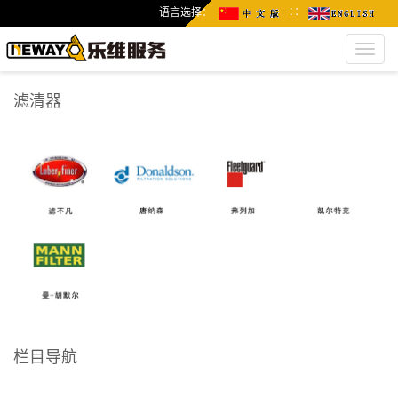
语言选择：
∷
Toggl
navig
滤清器
栏目导航